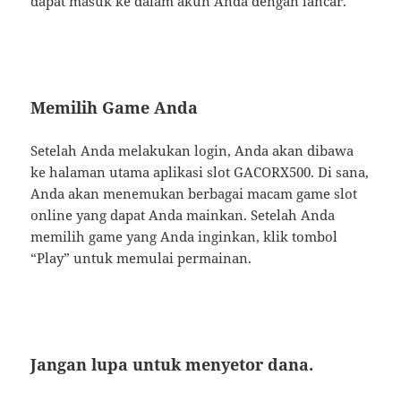
dapat masuk ke dalam akun Anda dengan lancar.
Memilih Game Anda
Setelah Anda melakukan login, Anda akan dibawa
ke halaman utama aplikasi slot GACORX500. Di sana,
Anda akan menemukan berbagai macam game slot
online yang dapat Anda mainkan. Setelah Anda
memilih game yang Anda inginkan, klik tombol
“Play” untuk memulai permainan.
Jangan lupa untuk menyetor dana.