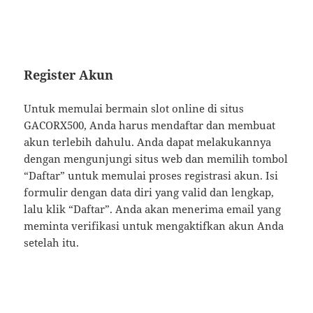
Register Akun
Untuk memulai bermain slot online di situs
GACORX500, Anda harus mendaftar dan membuat
akun terlebih dahulu. Anda dapat melakukannya
dengan mengunjungi situs web dan memilih tombol
“Daftar” untuk memulai proses registrasi akun. Isi
formulir dengan data diri yang valid dan lengkap,
lalu klik “Daftar”. Anda akan menerima email yang
meminta verifikasi untuk mengaktifkan akun Anda
setelah itu.