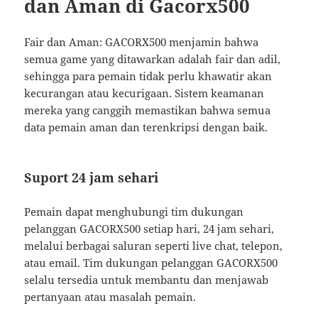
dan Aman di Gacorx500
Fair dan Aman: GACORX500 menjamin bahwa
semua game yang ditawarkan adalah fair dan adil,
sehingga para pemain tidak perlu khawatir akan
kecurangan atau kecurigaan. Sistem keamanan
mereka yang canggih memastikan bahwa semua
data pemain aman dan terenkripsi dengan baik.
Suport 24 jam sehari
Pemain dapat menghubungi tim dukungan
pelanggan GACORX500 setiap hari, 24 jam sehari,
melalui berbagai saluran seperti live chat, telepon,
atau email. Tim dukungan pelanggan GACORX500
selalu tersedia untuk membantu dan menjawab
pertanyaan atau masalah pemain.