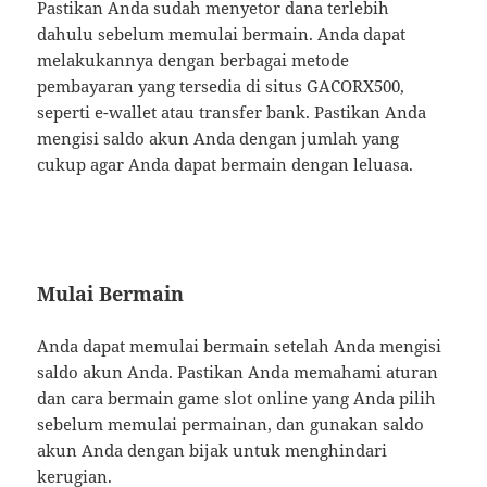
Pastikan Anda sudah menyetor dana terlebih
dahulu sebelum memulai bermain. Anda dapat
melakukannya dengan berbagai metode
pembayaran yang tersedia di situs GACORX500,
seperti e-wallet atau transfer bank. Pastikan Anda
mengisi saldo akun Anda dengan jumlah yang
cukup agar Anda dapat bermain dengan leluasa.
Mulai Bermain
Anda dapat memulai bermain setelah Anda mengisi
saldo akun Anda. Pastikan Anda memahami aturan
dan cara bermain game slot online yang Anda pilih
sebelum memulai permainan, dan gunakan saldo
akun Anda dengan bijak untuk menghindari
kerugian.