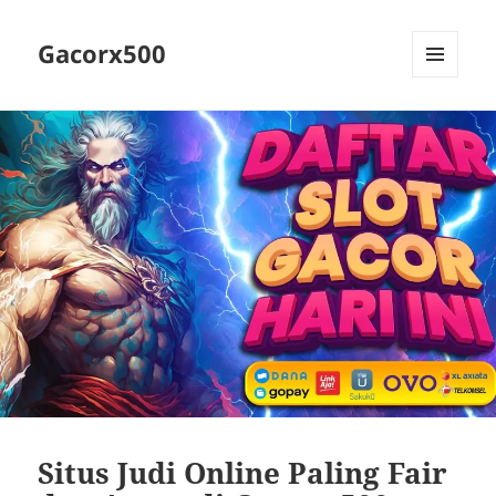
Gacorx500
MENU
DAN
WIDGET
Situs Judi Online Paling Fair