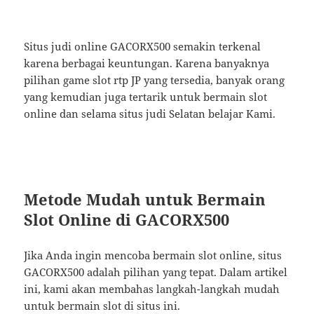
Situs judi online GACORX500 semakin terkenal
karena berbagai keuntungan. Karena banyaknya
pilihan game slot rtp JP yang tersedia, banyak orang
yang kemudian juga tertarik untuk bermain slot
online dan selama situs judi Selatan belajar Kami.
Metode Mudah untuk Bermain
Slot Online di GACORX500
Jika Anda ingin mencoba bermain slot online, situs
GACORX500 adalah pilihan yang tepat. Dalam artikel
ini, kami akan membahas langkah-langkah mudah
untuk bermain slot di situs ini.