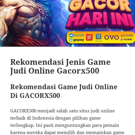
Rekomendasi Jenis Game
Judi Online Gacorx500
Rekomendasi Game Judi Online
Di GACORX500
GACORX500 menjadi salah satu situs judi online
terbaik di Indonesia dengan pilihan game
terlengkap. Ini pasti menguntungkan para pemain
karena mereka dapat memilih dan memainkan game