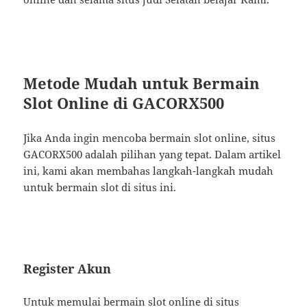
Metode Mudah untuk Bermain
Slot Online di GACORX500
Jika Anda ingin mencoba bermain slot online, situs
GACORX500 adalah pilihan yang tepat. Dalam artikel
ini, kami akan membahas langkah-langkah mudah
untuk bermain slot di situs ini.
Register Akun
Untuk memulai bermain slot online di situs