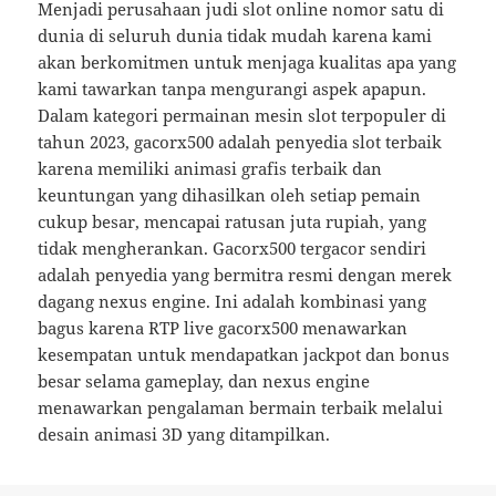
Menjadi perusahaan judi slot online nomor satu di
dunia di seluruh dunia tidak mudah karena kami
akan berkomitmen untuk menjaga kualitas apa yang
kami tawarkan tanpa mengurangi aspek apapun.
Dalam kategori permainan mesin slot terpopuler di
tahun 2023, gacorx500 adalah penyedia slot terbaik
karena memiliki animasi grafis terbaik dan
keuntungan yang dihasilkan oleh setiap pemain
cukup besar, mencapai ratusan juta rupiah, yang
tidak mengherankan. Gacorx500 tergacor sendiri
adalah penyedia yang bermitra resmi dengan merek
dagang nexus engine. Ini adalah kombinasi yang
bagus karena RTP live gacorx500 menawarkan
kesempatan untuk mendapatkan jackpot dan bonus
besar selama gameplay, dan nexus engine
menawarkan pengalaman bermain terbaik melalui
desain animasi 3D yang ditampilkan.