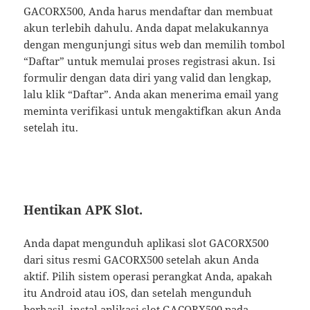
GACORX500, Anda harus mendaftar dan membuat
akun terlebih dahulu. Anda dapat melakukannya
dengan mengunjungi situs web dan memilih tombol
“Daftar” untuk memulai proses registrasi akun. Isi
formulir dengan data diri yang valid dan lengkap,
lalu klik “Daftar”. Anda akan menerima email yang
meminta verifikasi untuk mengaktifkan akun Anda
setelah itu.
Hentikan APK Slot.
Anda dapat mengunduh aplikasi slot GACORX500
dari situs resmi GACORX500 setelah akun Anda
aktif. Pilih sistem operasi perangkat Anda, apakah
itu Android atau iOS, dan setelah mengunduh
berhasil, instal aplikasi slot GACORX500 pada