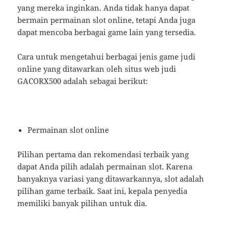
yang mereka inginkan. Anda tidak hanya dapat
bermain permainan slot online, tetapi Anda juga
dapat mencoba berbagai game lain yang tersedia.
Cara untuk mengetahui berbagai jenis game judi
online yang ditawarkan oleh situs web judi
GACORX500 adalah sebagai berikut:
Permainan slot online
Pilihan pertama dan rekomendasi terbaik yang
dapat Anda pilih adalah permainan slot. Karena
banyaknya variasi yang ditawarkannya, slot adalah
pilihan game terbaik. Saat ini, kepala penyedia
memiliki banyak pilihan untuk dia.