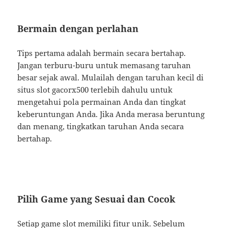
Bermain dengan perlahan
Tips pertama adalah bermain secara bertahap.
Jangan terburu-buru untuk memasang taruhan
besar sejak awal. Mulailah dengan taruhan kecil di
situs slot gacorx500 terlebih dahulu untuk
mengetahui pola permainan Anda dan tingkat
keberuntungan Anda. Jika Anda merasa beruntung
dan menang, tingkatkan taruhan Anda secara
bertahap.
Pilih Game yang Sesuai dan Cocok
Setiap game slot memiliki fitur unik. Sebelum