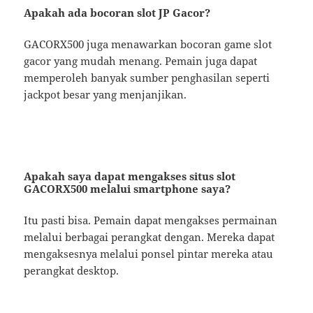
Apakah ada bocoran slot JP Gacor?
GACORX500 juga menawarkan bocoran game slot
gacor yang mudah menang. Pemain juga dapat
memperoleh banyak sumber penghasilan seperti
jackpot besar yang menjanjikan.
Apakah saya dapat mengakses situs slot
GACORX500 melalui smartphone saya?
Itu pasti bisa. Pemain dapat mengakses permainan
melalui berbagai perangkat dengan. Mereka dapat
mengaksesnya melalui ponsel pintar mereka atau
perangkat desktop.