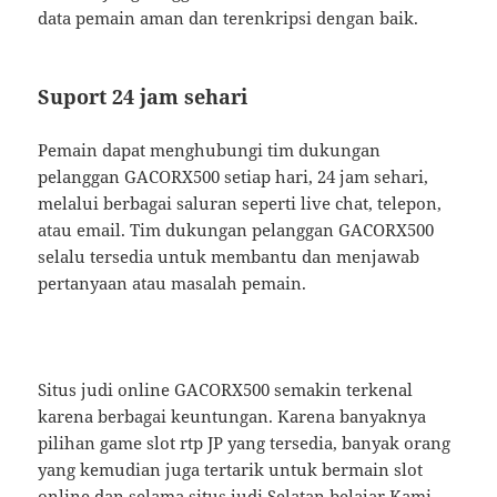
data pemain aman dan terenkripsi dengan baik.
Suport 24 jam sehari
Pemain dapat menghubungi tim dukungan
pelanggan GACORX500 setiap hari, 24 jam sehari,
melalui berbagai saluran seperti live chat, telepon,
atau email. Tim dukungan pelanggan GACORX500
selalu tersedia untuk membantu dan menjawab
pertanyaan atau masalah pemain.
Situs judi online GACORX500 semakin terkenal
karena berbagai keuntungan. Karena banyaknya
pilihan game slot rtp JP yang tersedia, banyak orang
yang kemudian juga tertarik untuk bermain slot
online dan selama situs judi Selatan belajar Kami.