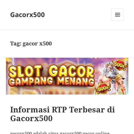
Gacorx500
MENU
DAN
WIDGET
Tag:
gacor x500
Informasi RTP Terbesar di
Gacorx500
gacorx500 adalah situs gacorx500 gacor online