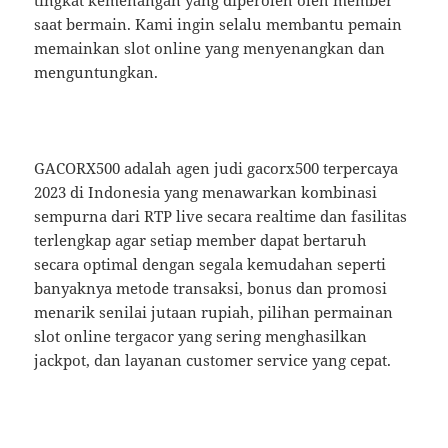
saat bermain. Kami ingin selalu membantu pemain
memainkan slot online yang menyenangkan dan
menguntungkan.
GACORX500 adalah agen judi gacorx500 terpercaya
2023 di Indonesia yang menawarkan kombinasi
sempurna dari RTP live secara realtime dan fasilitas
terlengkap agar setiap member dapat bertaruh
secara optimal dengan segala kemudahan seperti
banyaknya metode transaksi, bonus dan promosi
menarik senilai jutaan rupiah, pilihan permainan
slot online tergacor yang sering menghasilkan
jackpot, dan layanan customer service yang cepat.