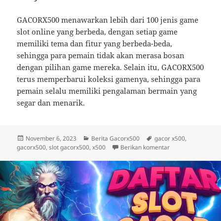
GACORX500 menawarkan lebih dari 100 jenis game
slot online yang berbeda, dengan setiap game
memiliki tema dan fitur yang berbeda-beda,
sehingga para pemain tidak akan merasa bosan
dengan pilihan game mereka. Selain itu, GACORX500
terus memperbarui koleksi gamenya, sehingga para
pemain selalu memiliki pengalaman bermain yang
segar dan menarik.
Diposkan
Kategori
Tag
November 6, 2023
Berita Gacorx500
gacor x500
,
pada
untuk Agen Slot On
gacorx500
,
slot gacorx500
,
x500
Berikan komentar