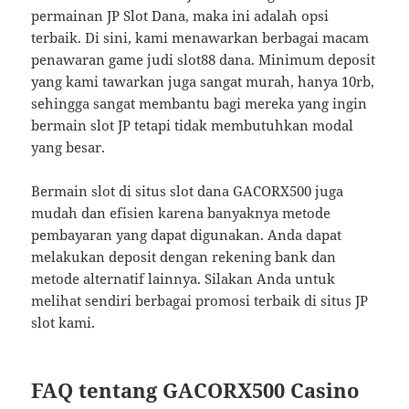
permainan JP Slot Dana, maka ini adalah opsi
terbaik. Di sini, kami menawarkan berbagai macam
penawaran game judi slot88 dana. Minimum deposit
yang kami tawarkan juga sangat murah, hanya 10rb,
sehingga sangat membantu bagi mereka yang ingin
bermain slot JP tetapi tidak membutuhkan modal
yang besar.
Bermain slot di situs slot dana GACORX500 juga
mudah dan efisien karena banyaknya metode
pembayaran yang dapat digunakan. Anda dapat
melakukan deposit dengan rekening bank dan
metode alternatif lainnya. Silakan Anda untuk
melihat sendiri berbagai promosi terbaik di situs JP
slot kami.
FAQ tentang GACORX500 Casino