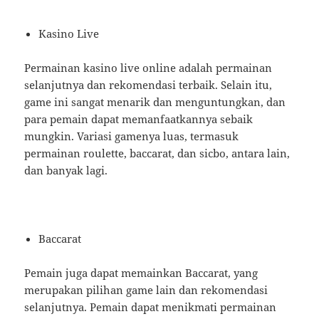
Kasino Live
Permainan kasino live online adalah permainan
selanjutnya dan rekomendasi terbaik. Selain itu,
game ini sangat menarik dan menguntungkan, dan
para pemain dapat memanfaatkannya sebaik
mungkin. Variasi gamenya luas, termasuk
permainan roulette, baccarat, dan sicbo, antara lain,
dan banyak lagi.
Baccarat
Pemain juga dapat memainkan Baccarat, yang
merupakan pilihan game lain dan rekomendasi
selanjutnya. Pemain dapat menikmati permainan