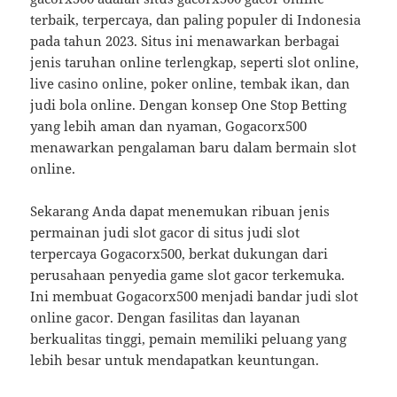
terbaik, terpercaya, dan paling populer di Indonesia
pada tahun 2023. Situs ini menawarkan berbagai
jenis taruhan online terlengkap, seperti slot online,
live casino online, poker online, tembak ikan, dan
judi bola online. Dengan konsep One Stop Betting
yang lebih aman dan nyaman, Gogacorx500
menawarkan pengalaman baru dalam bermain slot
online.
Sekarang Anda dapat menemukan ribuan jenis
permainan judi slot gacor di situs judi slot
terpercaya Gogacorx500, berkat dukungan dari
perusahaan penyedia game slot gacor terkemuka.
Ini membuat Gogacorx500 menjadi bandar judi slot
online gacor. Dengan fasilitas dan layanan
berkualitas tinggi, pemain memiliki peluang yang
lebih besar untuk mendapatkan keuntungan.