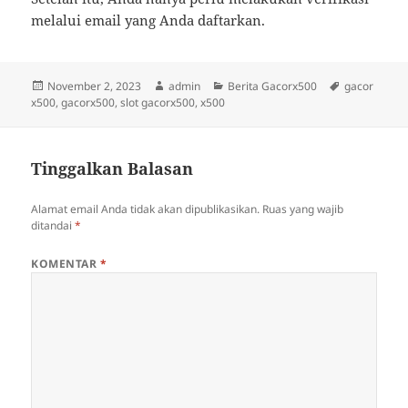
melalui email yang Anda daftarkan.
Diposkan
Penulis
Kategori
Tag
November 2, 2023
admin
Berita Gacorx500
gacor
pada
x500
,
gacorx500
,
slot gacorx500
,
x500
Tinggalkan Balasan
Alamat email Anda tidak akan dipublikasikan.
Ruas yang wajib
ditandai
*
KOMENTAR
*