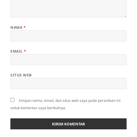
NAMA
*
EMAIL
*
SITUS WEB
Simpan nama, email, dan situs web saya pada peramban ini
untuk komentar saya berikutnya.