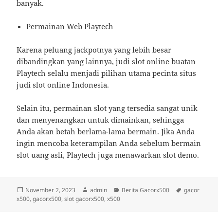
banyak.
Permainan Web Playtech
Karena peluang jackpotnya yang lebih besar
dibandingkan yang lainnya, judi slot online buatan
Playtech selalu menjadi pilihan utama pecinta situs
judi slot online Indonesia.
Selain itu, permainan slot yang tersedia sangat unik
dan menyenangkan untuk dimainkan, sehingga
Anda akan betah berlama-lama bermain. Jika Anda
ingin mencoba keterampilan Anda sebelum bermain
slot uang asli, Playtech juga menawarkan slot demo.
Diposkan
Penulis
Kategori
Tag
November 2, 2023
admin
Berita Gacorx500
gacor
pada
x500
,
gacorx500
,
slot gacorx500
,
x500