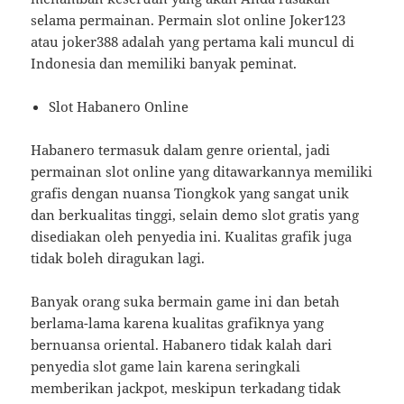
selama permainan. Permain slot online Joker123
atau joker388 adalah yang pertama kali muncul di
Indonesia dan memiliki banyak peminat.
Slot Habanero Online
Habanero termasuk dalam genre oriental, jadi
permainan slot online yang ditawarkannya memiliki
grafis dengan nuansa Tiongkok yang sangat unik
dan berkualitas tinggi, selain demo slot gratis yang
disediakan oleh penyedia ini. Kualitas grafik juga
tidak boleh diragukan lagi.
Banyak orang suka bermain game ini dan betah
berlama-lama karena kualitas grafiknya yang
bernuansa oriental. Habanero tidak kalah dari
penyedia slot game lain karena seringkali
memberikan jackpot, meskipun terkadang tidak