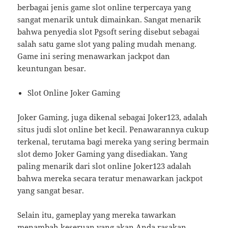
berbagai jenis game slot online terpercaya yang
sangat menarik untuk dimainkan. Sangat menarik
bahwa penyedia slot Pgsoft sering disebut sebagai
salah satu game slot yang paling mudah menang.
Game ini sering menawarkan jackpot dan
keuntungan besar.
Slot Online Joker Gaming
Joker Gaming, juga dikenal sebagai Joker123, adalah
situs judi slot online bet kecil. Penawarannya cukup
terkenal, terutama bagi mereka yang sering bermain
slot demo Joker Gaming yang disediakan. Yang
paling menarik dari slot online Joker123 adalah
bahwa mereka secara teratur menawarkan jackpot
yang sangat besar.
Selain itu, gameplay yang mereka tawarkan
menambah keseruan yang akan Anda rasakan