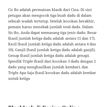
Cic Bo adalah permainan klasik dari Cina. Di sini
petugas akan mengocok tiga buah dadu di dalam
sebuah wadah tertutup. Setelah kocokan berakhir,
pemain harus menebak jumlah total dadu. Dalam
Sic-Bo, Anda dapat memasang tiga jenis dadu: Besar
(hasil jumlah ketiga dadu adalah antara 11 dan 17),
Kecil (hasil jumlah ketiga dadu adalah antara 4 dan
10), Ganjil (hasil jumlah ketiga dadu adalah ganjil),
Genap (hasil jumlah ketiga dadu adalah genap),
Spesifik Triple (hasil dari kocokan 3 dadu dengan 2
dadu yang menghasilkan jumlah kembar), dan
Triple Apa Saja (hasil kocokan dadu adalah kembar
untuk ketiga