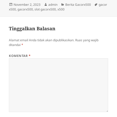
Diposkan
November 2, 2023
Penulis
admin
Kategori
Berita Gacorx500
Tag
gacor
x500
pada
,
gacorx500
,
slot gacorx500
,
x500
Tinggalkan Balasan
Alamat email Anda tidak akan dipublikasikan.
Ruas yang wajib
ditandai
*
KOMENTAR
*