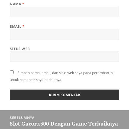
NAMA
*
EMAIL
*
SITUS WEB
Simpan nama, email, dan situs web saya pada peramban ini
untuk komentar saya berikutnya.
Navigasi
SEBELUMNYA
pos
Slot Gacorx500 Dengan Game Terbaiknya
Pos