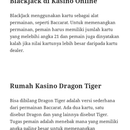
BlackJack di Kasino Online
BlackJack menggunakan kartu sebagai alat
permainan, seperti Baccarat. Untuk memenangkan
permainan, pemain harus memiliki jumlah kartu
yang melebihi angka 21 dan pemain juga dinyatakan
kalah jika nilai kartunya lebih besar daripada kartu
dealer.
Rumah Kasino Dragon Tiger
Bisa dibilang Dragon Tiger adalah versi sederhana
dari permainan Baccarat. Ada dua kartu, satu
disebut Dragon dan yang lainnya disebut Tiger.
Tugas pemain adalah menebak mana yang memiliki
angka paling besar untuk memenangkan