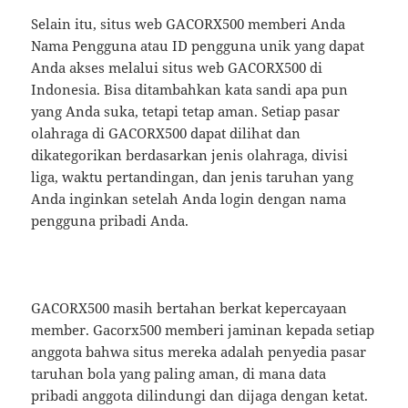
Selain itu, situs web GACORX500 memberi Anda
Nama Pengguna atau ID pengguna unik yang dapat
Anda akses melalui situs web GACORX500 di
Indonesia. Bisa ditambahkan kata sandi apa pun
yang Anda suka, tetapi tetap aman. Setiap pasar
olahraga di GACORX500 dapat dilihat dan
dikategorikan berdasarkan jenis olahraga, divisi
liga, waktu pertandingan, dan jenis taruhan yang
Anda inginkan setelah Anda login dengan nama
pengguna pribadi Anda.
GACORX500 masih bertahan berkat kepercayaan
member. Gacorx500 memberi jaminan kepada setiap
anggota bahwa situs mereka adalah penyedia pasar
taruhan bola yang paling aman, di mana data
pribadi anggota dilindungi dan dijaga dengan ketat.