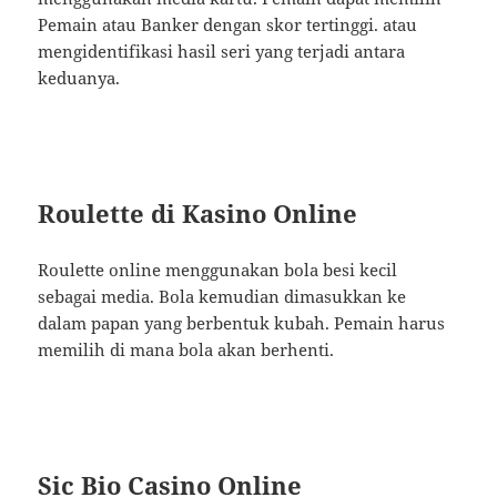
Pemain atau Banker dengan skor tertinggi. atau
mengidentifikasi hasil seri yang terjadi antara
keduanya.
Roulette di Kasino Online
Roulette online menggunakan bola besi kecil
sebagai media. Bola kemudian dimasukkan ke
dalam papan yang berbentuk kubah. Pemain harus
memilih di mana bola akan berhenti.
Sic Bio Casino Online