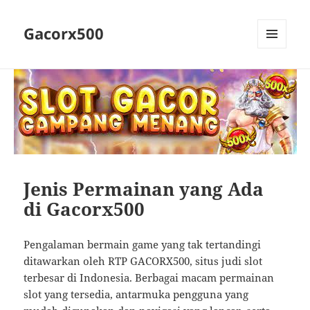
Gacorx500
MENU
DAN
WIDGET
Jenis Permainan yang Ada
di Gacorx500
Pengalaman bermain game yang tak tertandingi
ditawarkan oleh RTP GACORX500, situs judi slot
terbesar di Indonesia. Berbagai macam permainan
slot yang tersedia, antarmuka pengguna yang