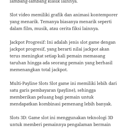
lambang-lambang klasik lainnya.
Slot video memiliki grafik dan animasi kontemporer
yang menarik. Temanya biasanya menarik seperti
dalam film, musik, atau cerita fiksi lainnya.
Jackpot Progresif: Ini adalah jenis slot game dengan
jackpot progresif, yang berarti nilai jackpot akan
terus meningkat setiap kali pemain memasang
taruhan hingga ada seorang pemain yang berhasil
memenangkan total jackpot.
Multi-Payline Slots Slot game ini memiliki lebih dari
satu garis pembayaran (payline), sehingga
memberikan peluang bagi pemain untuk
mendapatkan kombinasi pemenang lebih banyak.
Slots 3D: Game slot ini menggunakan teknologi 3D
untuk memberi pemainnya pengalaman bermain