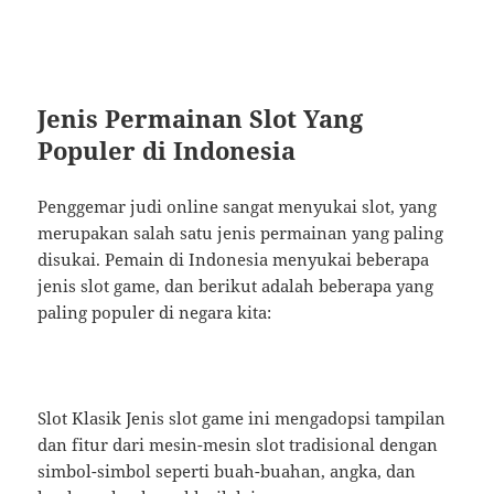
Jenis Permainan Slot Yang
Populer di Indonesia
Penggemar judi online sangat menyukai slot, yang
merupakan salah satu jenis permainan yang paling
disukai. Pemain di Indonesia menyukai beberapa
jenis slot game, dan berikut adalah beberapa yang
paling populer di negara kita:
Slot Klasik Jenis slot game ini mengadopsi tampilan
dan fitur dari mesin-mesin slot tradisional dengan
simbol-simbol seperti buah-buahan, angka, dan