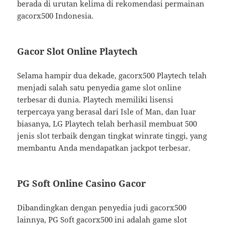
berada di urutan kelima di rekomendasi permainan
gacorx500 Indonesia.
Gacor Slot Online Playtech
Selama hampir dua dekade, gacorx500 Playtech telah
menjadi salah satu penyedia game slot online
terbesar di dunia. Playtech memiliki lisensi
terpercaya yang berasal dari Isle of Man, dan luar
biasanya, LG Playtech telah berhasil membuat 500
jenis slot terbaik dengan tingkat winrate tinggi, yang
membantu Anda mendapatkan jackpot terbesar.
PG Soft Online Casino Gacor
Dibandingkan dengan penyedia judi gacorx500
lainnya, PG Soft gacorx500 ini adalah game slot