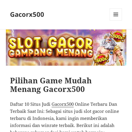
Gacorx500
MENU
DAN
WIDGET
Pilihan Game Mudah
Menang Gacorx500
Daftar 10 Situs Judi
Gacorx500
Online Terbaru Dan
Terbaik Saat Ini: Sebagai situs judi slot gacor online
terbaru di Indonesia, kami ingin memberikan
informasi dan winrate terbaik. Berikut ini adalah