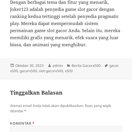
Dengan berbagai tema dan fitur yang menarik,
Joker123 adalah penyedia game slot gacor dengan
ranking kedua tertinggi setelah penyedia pragmatic
play. Mereka dapat mempermudah sistem
permainan game slot gacor Anda. Selain itu, mereka
memiliki grafis yang menarik, efek suara yang luar
biasa, dan animasi yang menghibur.
Diposkan
Penulis
Kategori
Tag
Oktober 30, 2023
admin
Berita Gacorx500
gacor
pada
x500
,
gacorx500
,
slot gacorx500
,
x500
Tinggalkan Balasan
Alamat email Anda tidak akan dipublikasikan.
Ruas yang wajib
ditandai
*
KOMENTAR
*