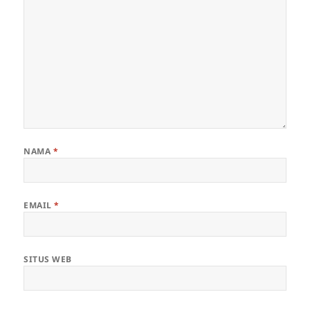
NAMA
*
EMAIL
*
SITUS WEB