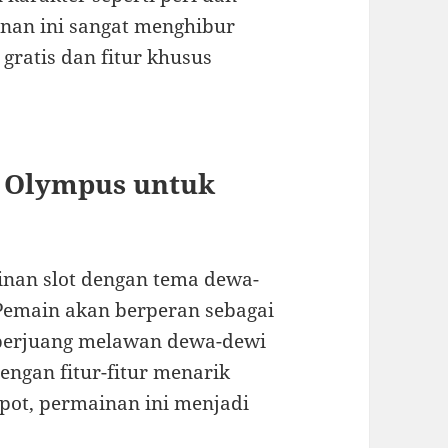
inan ini sangat menghibur
gratis dan fitur khusus
 Olympus untuk
nan slot dengan tema dewa-
Pemain akan berperan sebagai
berjuang melawan dewa-dewi
ngan fitur-fitur menarik
kpot, permainan ini menjadi