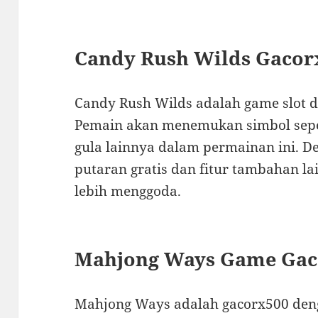
Candy Rush Wilds Gacor
Candy Rush Wilds adalah game slot 
Pemain akan menemukan simbol seper
gula lainnya dalam permainan ini. De
putaran gratis dan fitur tambahan l
lebih menggoda.
Mahjong Ways Game Gac
Mahjong Ways adalah gacorx500 den