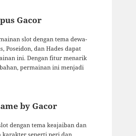
mpus Gacor
mainan slot dengan tema dewa-
us, Poseidon, dan Hades dapat
inan ini. Dengan fitur menarik
mbahan, permainan ini menjadi
 Game by Gacor
slot dengan tema keajaiban dan
karakter seperti peri dan