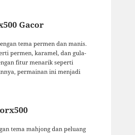
x500 Gacor
dengan tema permen dan manis.
ti permen, karamel, dan gula-
ngan fitur menarik seperti
ainnya, permainan ini menjadi
orx500
gan tema mahjong dan peluang