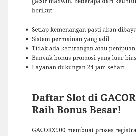
gacor maxwin. Beberapa dari keuntun
berikut:
Setiap kemenangan pasti akan dibaya
Sistem permainan yang adil
Tidak ada kecurangan atau penipuan
Banyak bonus promosi yang luar bia
Layanan dukungan 24 jam sehari
Daftar Slot di GACO
Raih Bonus Besar!
GACORX500 membuat proses registra