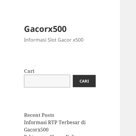
Gacorx500
Informasi Slot Gacor x500
Cari
CARI
Recent Posts
Informasi RTP Terbesar di
Gacorx500