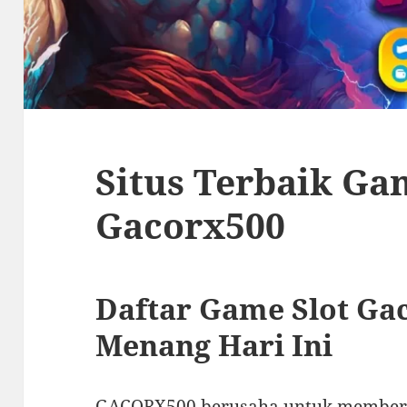
Situs Terbaik G
Gacorx500
Daftar Game Slot G
Menang Hari Ini
GACORX500 berusaha untuk member