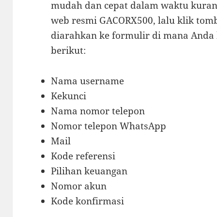
mudah dan cepat dalam waktu kurang 
web resmi GACORX500, lalu klik tomb
diarahkan ke formulir di mana Anda 
berikut:
Nama username
Kekunci
Nama nomor telepon
Nomor telepon WhatsApp
Mail
Kode referensi
Pilihan keuangan
Nomor akun
Kode konfirmasi