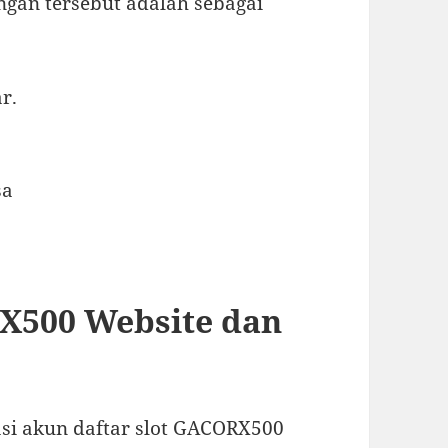
gan tersebut adalah sebagai
r.
sa
RX500 Website dan
si akun daftar slot GACORX500