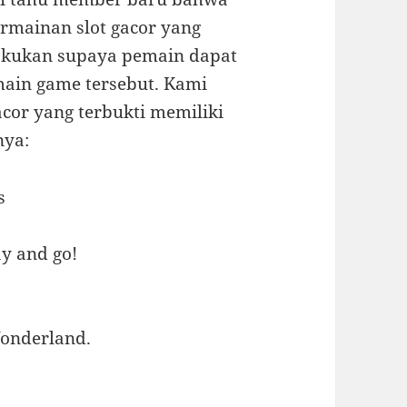
mainan slot gacor yang
lakukan supaya pemain dapat
ain game tersebut. Kami
cor yang terbukti memiliki
nya:
s
ay and go!
Wonderland.