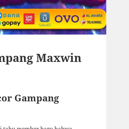
ampang Maxwin
acor Gampang
i tahu member baru bahwa