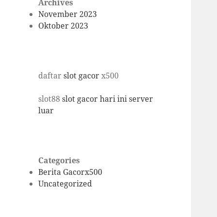
Archives
November 2023
Oktober 2023
daftar
slot gacor
x500
slot88
slot gacor hari ini server
luar
Categories
Berita Gacorx500
Uncategorized