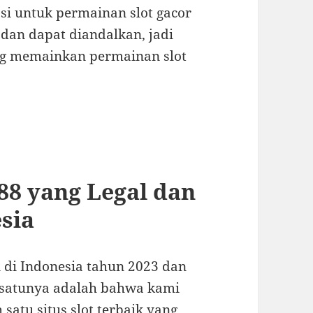
i untuk permainan slot gacor
 dan dapat diandalkan, jadi
ng memainkan permainan slot
88 yang Legal dan
sia
 di Indonesia tahun 2023 dan
h satunya adalah bahwa kami
 satu situs slot terbaik yang