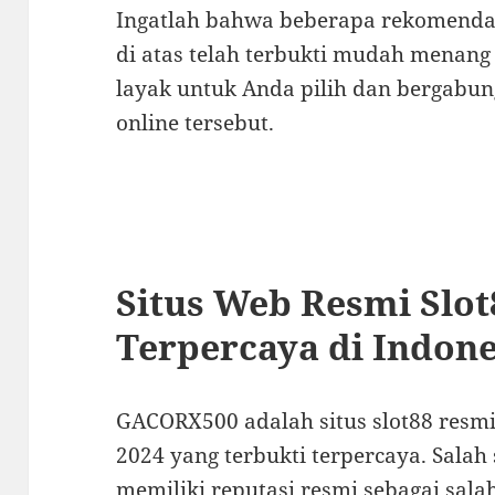
Ingatlah bahwa beberapa rekomendas
di atas telah terbukti mudah menang
layak untuk Anda pilih dan bergabu
online tersebut.
Situs Web Resmi Slot
Terpercaya di Indone
GACORX500 adalah situs slot88 resmi
2024 yang terbukti terpercaya. Sala
memiliki reputasi resmi sebagai salah