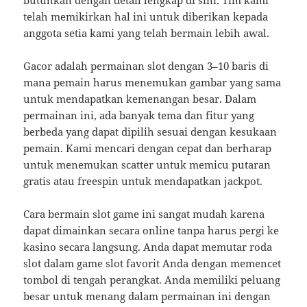
telah memikirkan hal ini untuk diberikan kepada
anggota setia kami yang telah bermain lebih awal.
Gacor adalah permainan slot dengan 3–10 baris di
mana pemain harus menemukan gambar yang sama
untuk mendapatkan kemenangan besar. Dalam
permainan ini, ada banyak tema dan fitur yang
berbeda yang dapat dipilih sesuai dengan kesukaan
pemain. Kami mencari dengan cepat dan berharap
untuk menemukan scatter untuk memicu putaran
gratis atau freespin untuk mendapatkan jackpot.
Cara bermain slot game ini sangat mudah karena
dapat dimainkan secara online tanpa harus pergi ke
kasino secara langsung. Anda dapat memutar roda
slot dalam game slot favorit Anda dengan memencet
tombol di tengah perangkat. Anda memiliki peluang
besar untuk menang dalam permainan ini dengan