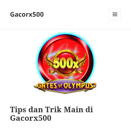
Gacorx500
MENU
DAN
WIDGET
Tips dan Trik Main di
Gacorx500