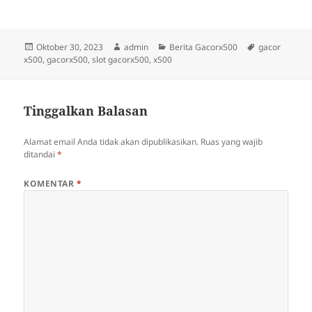
Diposkan
Penulis
Kategori
Tag
Oktober 30, 2023
admin
Berita Gacorx500
gacor
pada
x500
,
gacorx500
,
slot gacorx500
,
x500
Tinggalkan Balasan
Alamat email Anda tidak akan dipublikasikan.
Ruas yang wajib
ditandai
*
KOMENTAR
*